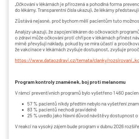
„Očkování v lékárnách je přirozená a pohodlná forma prevence.
do lékárny. Transparentní čísla ukazují, že lékárny představu
Zůstává nejasné, proč bychom měli pacientům tuto možnost
Analýzy ukazují, že zapojení lékáren do očkovacích progra
o zdraví může očkování proti chřipce v lékárnách přinést n
mírně převyšují náklady, pokud by se míra účasti a proočkov
že vakcinace v lékárnách zvyšuje dostupnost, zvyšuje proočk
https://www.dataozdravi.cz/temata/clanky/rozsirovani_k
Program kontroly znamének, boj proti melanomu
V rámci preventivních programů bylo vyšetřeno 1 460 pacien
57 % pacientů nikdy předtím nebylo na vyšetření zna
83 % pacientů nechodí pravidelně
25 % uvedlo jako hlavní důvod návštěvy dostupnost o
V reakci na vysoký zájem bude program v dubnu 2026 rozšíř