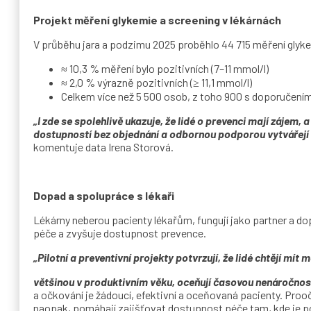
Projekt měření glykemie a screening v lékárnách
V průběhu jara a podzimu 2025 proběhlo 44 715 měření glyke
≈ 10,3 % měření bylo pozitivních (7–11 mmol/l)
≈ 2,0 % výrazně pozitivních (≥ 11,1 mmol/l)
Celkem více než 5 500 osob, z toho 900 s doporučením
„I zde se spolehlivě ukazuje, že lidé o prevenci mají zájem,
dostupností bez objednání a odbornou podporou vytvářejí e
komentuje data Irena Storová.
Dopad a spolupráce s lékaři
Lékárny neberou pacienty lékařům, fungují jako partner a d
péče a zvyšuje dostupnost prevence.
„Pilotní a preventivní projekty potvrzují, že lidé chtějí mí
většinou v produktivním věku, oceňují časovou nenáročnos
a očkování je žádoucí, efektivní a oceňovaná pacienty. Proo
naopak, pomáhají zajišťovat dostupnost péče tam, kde je po