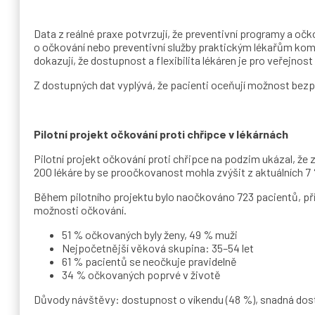
Data z reálné praxe potvrzují, že preventivní programy a očk
o očkování nebo preventivní služby praktickým lékařům komp
dokazují, že dostupnost a flexibilita lékáren je pro veřejnos
Z dostupných dat vyplývá, že pacienti oceňují možnost bez
Pilotní projekt očkování proti chřipce v lékárnách
Pilotní projekt očkování proti chřipce na podzim ukázal, že 
200 lékáre by se proočkovanost mohla zvýšit z aktuálních 7 
Během pilotního projektu bylo naočkováno 723 pacientů, při
možnosti očkování.
51 % očkovaných byly ženy, 49 % muži
Nejpočetnější věková skupina: 35–54 let
61 % pacientů se neočkuje pravidelně
34 % očkovaných poprvé v životě
Důvody návštěvy: dostupnost o víkendu (48 %), snadná dost